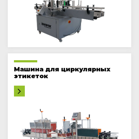
TR
EN
RU
AR
СРЕДСТВА МАССОВОЙ
ИНФОРМАЦИИ
ONLINE
KATALOG
İSRAPAK
РЕКЛАМНАЯ И РЕКЛАМНАЯ
ПЛЕНКА
Машина для циркулярных
дома
этикеток
О НАС
Группы продуктов
ЛЮДСКИЕ РЕСУРСЫ
РЕФЕРЕНС
контакт